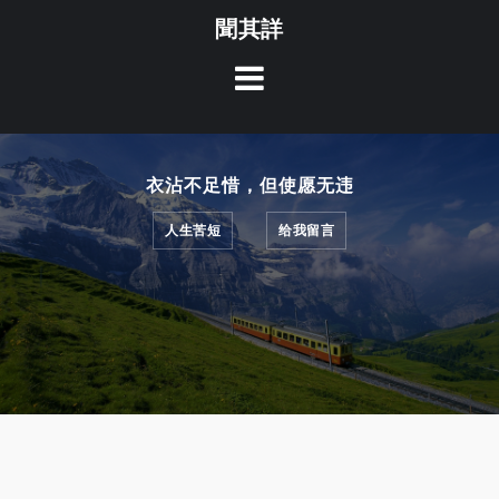
Skip
聞其詳
to
content
衣沾不足惜，但使愿无违
人生苦短
给我留言