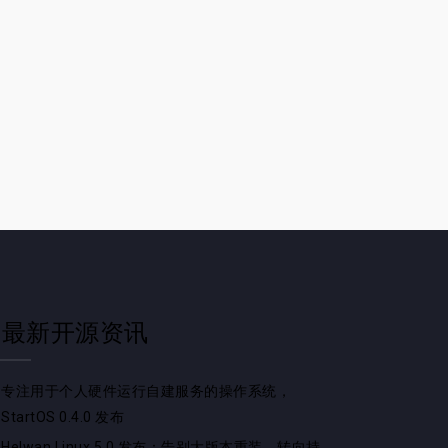
最新开源资讯
专注用于个人硬件运行自建服务的操作系统，
StartOS 0.4.0 发布
Helwan Linux 5.0 发布：告别大版本重装，转向持