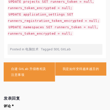
UPDATE projects SET runners_token = null,
runners_token_encrypted = null;
UPDATE application_settings SET
runners_registration_token_encrypted = null;
UPDATE namespaces SET runners_token = null,
runners_token_encrypted = null;
Posted in
电脑技术
Tagged
500
,
GitLab
文
章
自建 GitLab 升级教程及
我是如何变得越来越丑的
导
注意事项
航
发表回复
评论
*