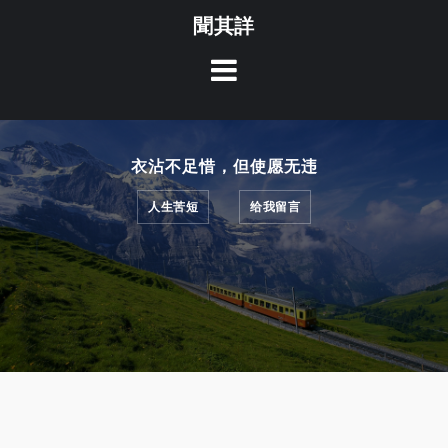
Skip
聞其詳
to
content
衣沾不足惜，但使愿无违
人生苦短
给我留言